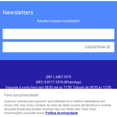
Newsletters
Recebe nossas novidades!
CADASTRAR-SE
Atendimento
(081
) 3467-3319
(081) 9.8117-3319
(WhatsApp)
Segunda à sexta-feira das 08:00 até as 17:00. Sábado de 08:00 às 12:00.
contato@recifenautica.com.br
Para sua privacidade
Usamos cookies para garantir que oferecemos a melhor experiência em
Endereço
nosso site. Isso inclui cookies de sites de redes sociais de terceiros e cookies
de publicidade que podem analisar seu uso deste site. Para mais
Avenida Herculano Bandeira, 476
-
Pina, Recife
-
PE
informações, consulte nossa
Política de privacidade
.
CEP: 51110-131