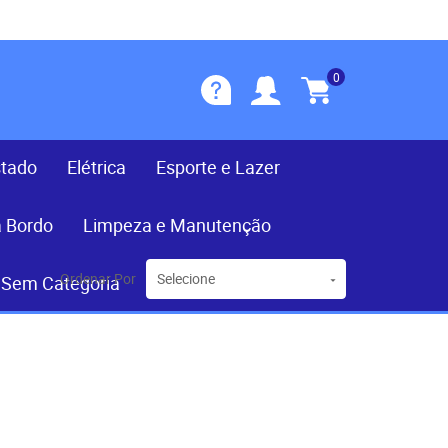
0
stado
Elétrica
Esporte e Lazer
a Bordo
Limpeza e Manutenção
Ordenar Por
Selecione
Sem Categoria