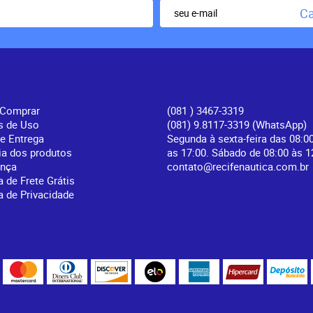
Ca
rmações Úteis
Atendimento
Comprar
(081
) 3467-3319
s de Uso
(081) 9.8117-3319
(WhatsApp)
 e Entrega
Segunda à sexta-feira das 08:0
ia dos produtos
as 17:00. Sábado de 08:00 às 1
ança
contato@recifenautica.com.br
a de Frete Grátis
ca de Privacidade