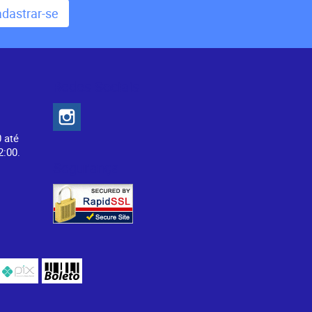
dastrar-se
Redes Sociais
0 até
2:00.
Segurança