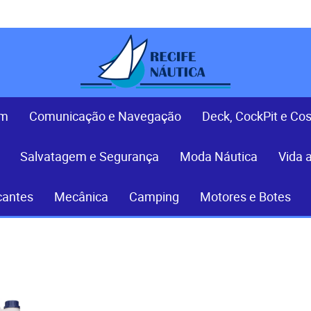
em
Comunicação e Navegação
Deck, CockPit e Co
Salvatagem e Segurança
Moda Náutica
Vida 
cantes
Mecânica
Camping
Motores e Botes