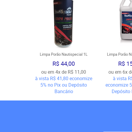
Limpa Porão Nautispecial 1L
Limpa Porão Na
R$ 44,00
R$ 1
ou em
4x
de
R$ 11,00
ou em
6x
d
à vista
R$ 41,80
economize
à vista
R
5%
no Pix ou Depósito
economize
Bancário
Depósito 