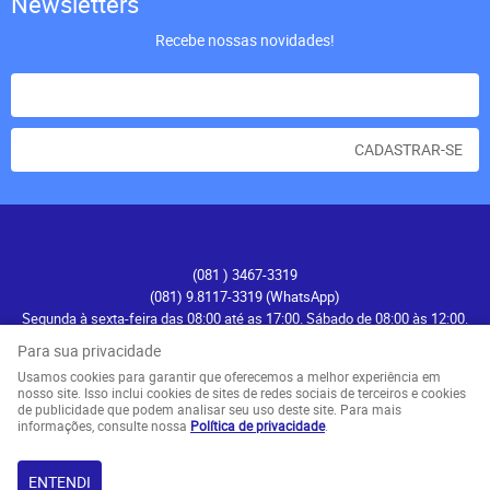
Newsletters
Recebe nossas novidades!
CADASTRAR-SE
Atendimento
(081
) 3467-3319
(081) 9.8117-3319
(WhatsApp)
Segunda à sexta-feira das 08:00 até as 17:00. Sábado de 08:00 às 12:00.
contato@recifenautica.com.br
Para sua privacidade
Usamos cookies para garantir que oferecemos a melhor experiência em
Endereço
nosso site. Isso inclui cookies de sites de redes sociais de terceiros e cookies
de publicidade que podem analisar seu uso deste site. Para mais
Avenida Herculano Bandeira, 476
-
Pina, Recife
-
PE
informações, consulte nossa
Política de privacidade
.
CEP: 51110-131
ENTENDI