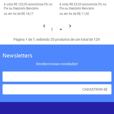
à vista
R$ 103,55
economize
5%
no
à vista
R$ 65,55
economize
5%
no
Pix ou Depósito Bancário
Pix ou Depósito Bancário
ou em
6x
de
R$ 18,17
ou em
6x
de
R$ 11,50
Página 1 de 7, exibindo 20 produtos de um total de 129.
Newsletters
Recebe nossas novidades!
CADASTRAR-SE
Atendimento