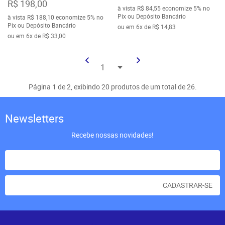
R$ 198,00
à vista
R$ 84,55
economize
5%
no
Pix ou Depósito Bancário
à vista
R$ 188,10
economize
5%
no
Pix ou Depósito Bancário
ou em
6x
de
R$ 14,83
ou em
6x
de
R$ 33,00
Página 1 de 2, exibindo 20 produtos de um total de 26.
Newsletters
Recebe nossas novidades!
CADASTRAR-SE