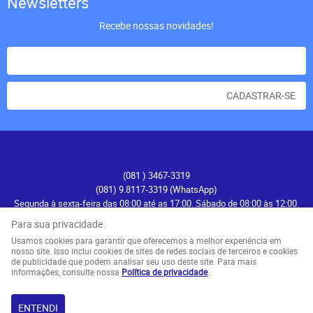
Newsletters
Recebe nossas novidades!
CADASTRAR-SE
Atendimento
(081
) 3467-3319
(081) 9.8117-3319
(WhatsApp)
Segunda à sexta-feira das 08:00 até as 17:00. Sábado de 08:00 às 12:00.
contato@recifenautica.com.br
Para sua privacidade
Usamos cookies para garantir que oferecemos a melhor experiência em
Endereço
nosso site. Isso inclui cookies de sites de redes sociais de terceiros e cookies
de publicidade que podem analisar seu uso deste site. Para mais
Avenida Herculano Bandeira, 476
-
Pina, Recife
-
PE
informações, consulte nossa
Política de privacidade
.
CEP: 51110-131
ENTENDI