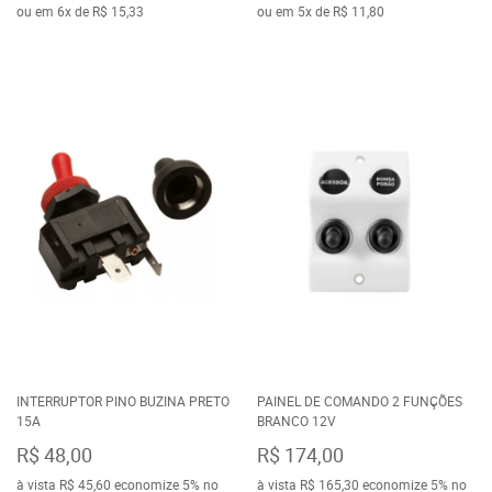
ou em
6x
de
R$ 15,33
ou em
5x
de
R$ 11,80
INTERRUPTOR PINO BUZINA PRETO
PAINEL DE COMANDO 2 FUNÇÕES
15A
BRANCO 12V
R$ 48,00
R$ 174,00
à vista
R$ 45,60
economize
5%
no
à vista
R$ 165,30
economize
5%
no