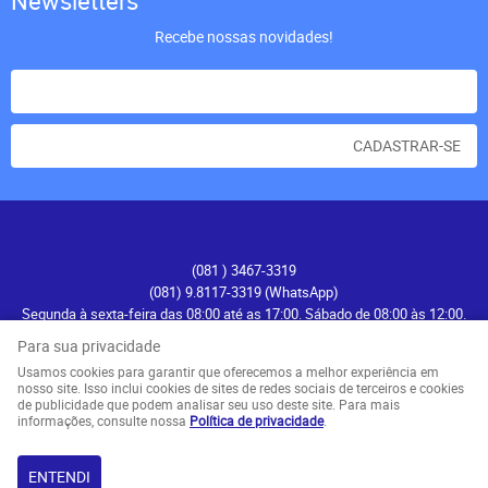
Newsletters
Recebe nossas novidades!
CADASTRAR-SE
Atendimento
(081
) 3467-3319
(081) 9.8117-3319
(WhatsApp)
Segunda à sexta-feira das 08:00 até as 17:00. Sábado de 08:00 às 12:00.
contato@recifenautica.com.br
Para sua privacidade
Usamos cookies para garantir que oferecemos a melhor experiência em
Endereço
nosso site. Isso inclui cookies de sites de redes sociais de terceiros e cookies
de publicidade que podem analisar seu uso deste site. Para mais
Avenida Herculano Bandeira, 476
-
Pina, Recife
-
PE
informações, consulte nossa
Política de privacidade
.
CEP: 51110-131
ENTENDI