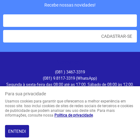
Recebe nossas novidades!
CADASTRAR-SE
Atendimento
(081
) 3467-3319
(081) 9.8117-3319
(WhatsApp)
Segunda à sexta-feira das 08:00 até as 17:00. Sábado de 08:00 às 12:00.
contato@recifenautica.com.br
Para sua privacidade
Usamos cookies para garantir que oferecemos a melhor experiência em
Endereço
nosso site. Isso inclui cookies de sites de redes sociais de terceiros e cookies
de publicidade que podem analisar seu uso deste site. Para mais
Avenida Herculano Bandeira, 476
-
Pina, Recife
-
PE
informações, consulte nossa
Política de privacidade
.
CEP: 51110-131
ENTENDI
LOJA VIRTUAL CRIADA POR