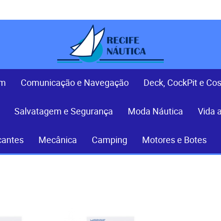
em
Comunicação e Navegação
Deck, CockPit e Co
Salvatagem e Segurança
Moda Náutica
Vida 
cantes
Mecânica
Camping
Motores e Botes