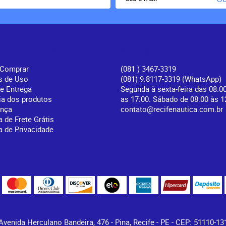
rmações Úteis
Atendimento
Comprar
(081
) 3467-3319
s de Uso
(081) 9.8117-3319
(WhatsApp)
 e Entrega
Segunda à sexta-feira das 08:0
ia dos produtos
as 17:00. Sábado de 08:00 às 1
ança
contato@recifenautica.com.br
a de Frete Grátis
ca de Privacidade
Avenida Herculano Bandeira, 476
-
Pina, Recife
-
PE
-
CEP: 51110-13