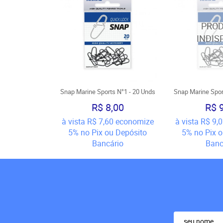
Snap Marine Sports N°1 - 20 Unds
Snap Marine Spor
R$ 8,00
R$ 
à vista
R$ 7,60
economize
à vista
R$ 9,0
5%
no Pix ou Depósito
5%
no Pix 
Bancário
Banc