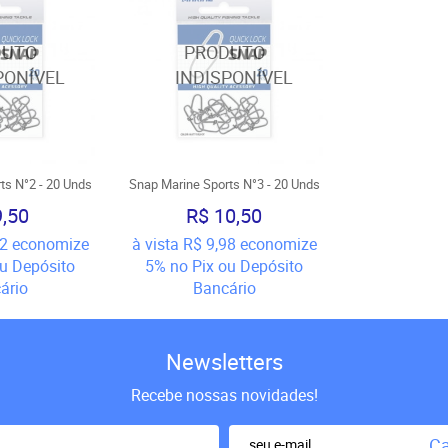
ts N°2 - 20 Unds
Snap Marine Sports N°3 - 20 Unds
9,50
R$ 10,50
2
economize
à vista
R$ 9,98
economize
ou Depósito
5%
no Pix ou Depósito
ário
Bancário
Newsletters
Recebe nossas novidades!
Ca