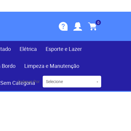
0
stado
Elétrica
Esporte e Lazer
a Bordo
Limpeza e Manutenção
Ordenar Por
Selecione
Sem Categoria