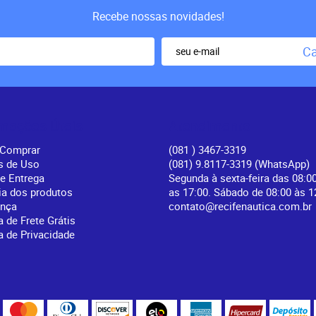
Recebe nossas novidades!
Ca
rmações Úteis
Atendimento
Comprar
(081
) 3467-3319
s de Uso
(081) 9.8117-3319
(WhatsApp)
 e Entrega
Segunda à sexta-feira das 08:0
ia dos produtos
as 17:00. Sábado de 08:00 às 1
ança
contato@recifenautica.com.br
a de Frete Grátis
ca de Privacidade