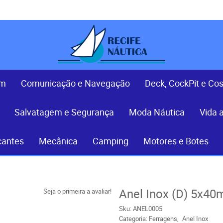
em
Comunicação e Navegação
Deck, CockPit e Co
Salvatagem e Segurança
Moda Náutica
Vida 
cantes
Mecânica
Camping
Motores e Botes
Anel Inox (D) 5x4
Seja o primeira a avaliar!
Sku:
ANEL0005
Categoria:
Ferragens
Anel Inox