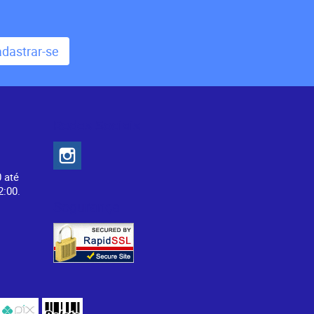
dastrar-se
Redes Sociais
0 até
2:00.
Segurança