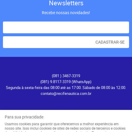
Newsletters
Recebe nossas novidades!
CADASTRAR-SE
Atendimento
(081
) 3467-3319
(081) 9.8117-3319
(WhatsApp)
Segunda à sexta-feira das 08:00 até as 17:00. Sábado de 08:00 às 12:00.
contato@recifenautica.com.br
Endereço
Avenida Herculano Bandeira, 476
-
Pina, Recife
-
PE
Para sua privacidade
CEP: 51110-131
Usamos cookies para garantir que oferecemos a melhor experiência em
nosso site. Isso inclui cookies de sites de redes sociais de terceiros e cookies