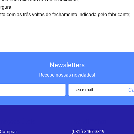
rgura;
o com as três voltas de fechamento indicada pelo fabricante;
Newsletters
Recebe nossas novidades!
Ca
rmações Úteis
Atendimento
Comprar
(081
) 3467-3319