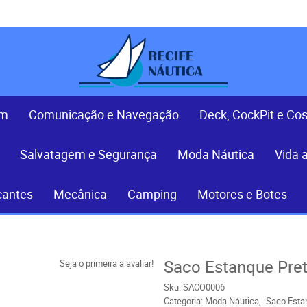
em
Comunicação e Navegação
Deck, CockPit e Co
Salvatagem e Segurança
Moda Náutica
Vida 
cantes
Mecânica
Camping
Motores e Botes
Saco Estanque Pret
Seja o primeira a avaliar!
Sku:
SACO0006
Categoria:
Moda Náutica
Saco Esta