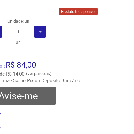
Produto Indisponível
Unidade: un
un
R$ 84,00
OR
de
R$ 14,00
(ver parcelas)
omize
5%
no Pix ou Depósito Bancário
Avise-me