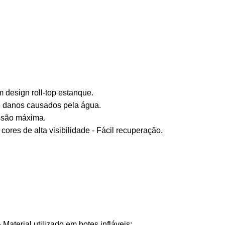
design roll-top estanque.
e danos causados pela água.
essão máxima.
ores de alta visibilidade - Fácil recuperação.
 Material utilizado em botes infláveis;