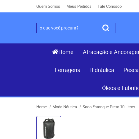
Quem Somos
Meus Pedidos
Fale Conosco
Home
Atracação e Ancorag
Ferragens
Hidráulica
Pesca
Óleos e Lubrifi
Home
Moda Náutica
Saco Estanque Preto 10 Litros