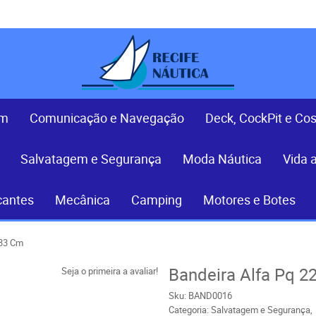
em
Comunicação e Navegação
Deck, CockPit e Co
Salvatagem e Segurança
Moda Náutica
Vida 
cantes
Mecânica
Camping
Motores e Botes
x33 Cm
Bandeira Alfa Pq 
Seja o primeira a avaliar!
Sku:
BAND0016
Categoria:
Salvatagem e Segurança