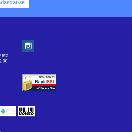
dastrar-se
Redes Sociais
0 até
2:00.
Segurança