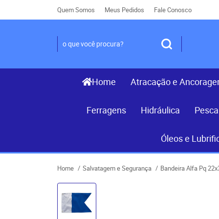
Quem Somos
Meus Pedidos
Fale Conosco
Home
Atracação e Ancorag
Ferragens
Hidráulica
Pesca
Óleos e Lubrifi
Home
Salvatagem e Segurança
Bandeira Alfa Pq 22