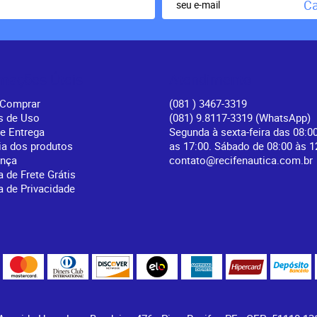
Ca
rmações Úteis
Atendimento
Comprar
(081
) 3467-3319
s de Uso
(081) 9.8117-3319
(WhatsApp)
 e Entrega
Segunda à sexta-feira das 08:0
ia dos produtos
as 17:00. Sábado de 08:00 às 1
ança
contato@recifenautica.com.br
a de Frete Grátis
ca de Privacidade