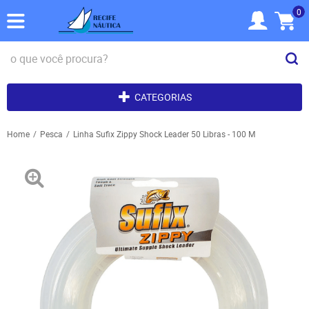
0
CATEGORIAS
Home
Pesca
Linha Sufix Zippy Shock Leader 50 Libras - 100 M