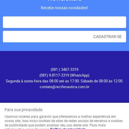
Recebe nossas novidades!
CADASTRAR-SE
Atendimento
(081
) 3467-3319
(081) 9.8117-3319
(WhatsApp)
Segunda à sexta-feira das 08:00 até as 17:00. Sábado de 08:00 às 12:00.
contato@recifenautica.com.br
Endereço
Avenida Herculano Bandeira, 476
-
Pina, Recife
-
PE
Para sua privacidade
CEP: 51110-131
Usamos cookies para garantir que oferecemos a melhor experiência em
nosso site. Isso inclui cookies de sites de redes sociais de terceiros e cookies
de publicidade que podem analisar seu uso deste site. Para mais
LOJA VIRTUAL CRIADA POR