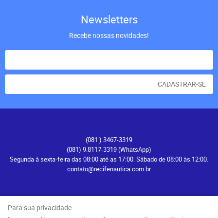
Newsletters
Recebe nossas novidades!
CADASTRAR-SE
Atendimento
(081
) 3467-3319
(081) 9.8117-3319
(WhatsApp)
Segunda à sexta-feira das 08:00 até as 17:00. Sábado de 08:00 às 12:00.
contato@recifenautica.com.br
Endereço
Avenida Herculano Bandeira, 476
-
Pina, Recife
-
PE
Para sua privacidade
CEP: 51110-131