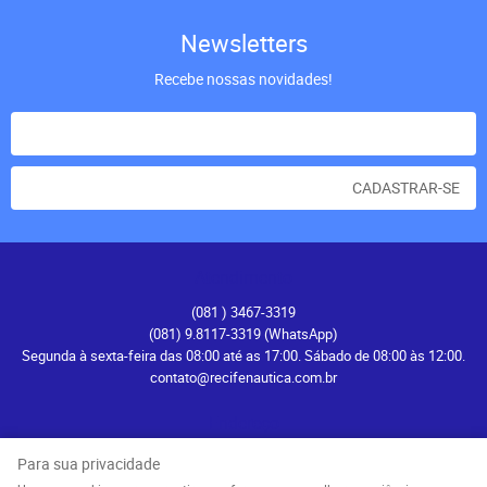
Newsletters
Recebe nossas novidades!
CADASTRAR-SE
Atendimento
(081
) 3467-3319
(081) 9.8117-3319
(WhatsApp)
Segunda à sexta-feira das 08:00 até as 17:00. Sábado de 08:00 às 12:00.
contato@recifenautica.com.br
Endereço
Avenida Herculano Bandeira, 476
-
Pina, Recife
-
PE
Para sua privacidade
CEP: 51110-131