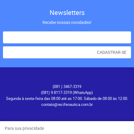
Newsletters
Recebe nossas novidades!
CADASTRAR-SE
Atendimento
(081
) 3467-3319
(081) 9.8117-3319
(WhatsApp)
Segunda à sexta-feira das 08:00 até as 17:00. Sábado de 08:00 às 12:00.
contato@recifenautica.com.br
Endereço
Avenida Herculano Bandeira, 476
-
Pina, Recife
-
PE
Para sua privacidade
CEP: 51110-131