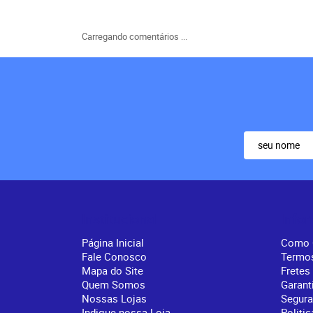
Carregando comentários ...
Institucional
Info
Página Inicial
Como 
Fale Conosco
Termo
Mapa do Site
Fretes
Quem Somos
Garant
Nossas Lojas
Segur
Indique nossa Loja
Politic