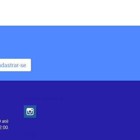
dastrar-se
Redes Sociais
0 até
2:00.
Segurança