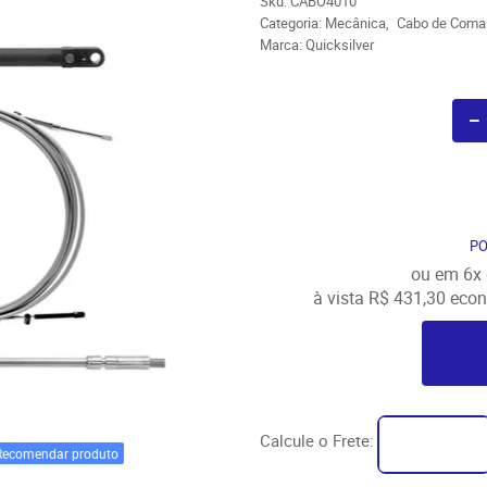
Sku:
CABO4010
Categoria:
Mecânica
Cabo de Coma
Marca:
Quicksilver
P
ou em
6x
à vista
R$ 431,30
econ
Calcule o Frete:
Recomendar produto