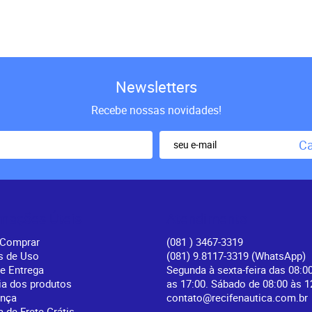
Newsletters
Recebe nossas novidades!
Ca
rmações Úteis
Atendimento
Comprar
(081
) 3467-3319
s de Uso
(081) 9.8117-3319
(WhatsApp)
 e Entrega
Segunda à sexta-feira das 08:0
ia dos produtos
as 17:00. Sábado de 08:00 às 1
ança
contato@recifenautica.com.br
a de Frete Grátis