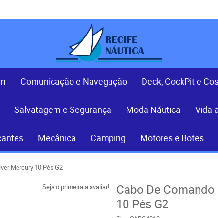
em
Comunicação e Navegação
Deck, CockPit e Co
Salvatagem e Segurança
Moda Náutica
Vida 
cantes
Mecânica
Camping
Motores e Botes
ver Mercury 10 Pés G2
Cabo De Comando P
Seja o primeira a avaliar!
10 Pés G2