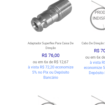
Adaptador Superflex Para Caixa De
Cabo De Direção 
Direção
R$ 7
R$ 76,00
ou em
6x
d
ou em
6x
de
R$ 12,67
à vista
R
à vista
R$ 72,20
economize
economize
5%
no Pix ou Depósito
Depósito 
Bancário