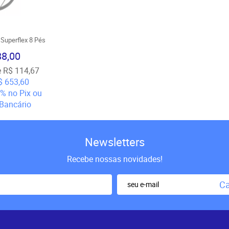
Superflex 8 Pés
88,00
e
R$ 114,67
$ 653,60
5%
no Pix ou
Bancário
Newsletters
Recebe nossas novidades!
Ca