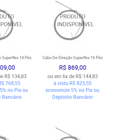
 Superflex 14 Pés
Cabo De Direção Superflex 16 Pés
09,00
R$ 869,00
de
R$ 134,83
ou em
6x
de
R$ 144,83
R$ 768,55
à vista
R$ 825,55
5%
no Pix ou
economize
5%
no Pix ou
o Bancário
Depósito Bancário