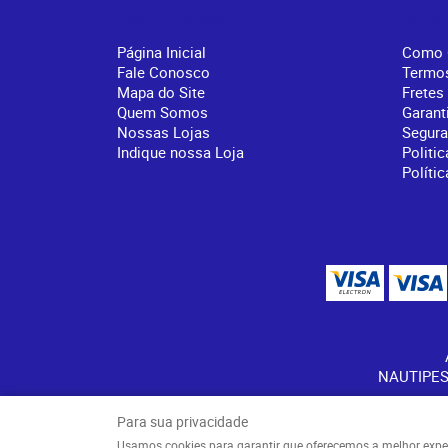
Institucional
Info
Página Inicial
Como 
Fale Conosco
Termo
Mapa do Site
Fretes
Quem Somos
Garant
Nossas Lojas
Segur
Indique nossa Loja
Politic
Políti
NAUTIPES
Para sua privacidade
Usamos cookies para garantir que oferecemos a melhor experiê