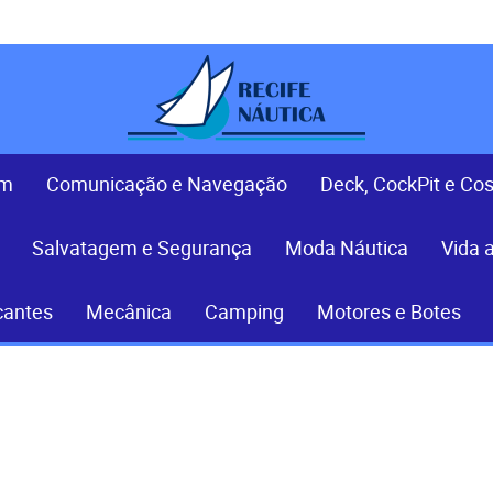
em
Comunicação e Navegação
Deck, CockPit e Co
Salvatagem e Segurança
Moda Náutica
Vida 
cantes
Mecânica
Camping
Motores e Botes