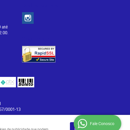
Redes Sociais
0 até
2:00.
Segurança
1
7/0001-13
Fale Conosco
Entendi
ookies de publicidade que podem