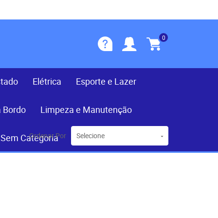
0
stado
Elétrica
Esporte e Lazer
a Bordo
Limpeza e Manutenção
Ordenar Por
Selecione
Sem Categoria