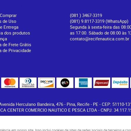
rmações Úteis
Atendimento
Comprar
(081
) 3467-3319
s de Uso
(081) 9.8117-3319
(WhatsApp)
 e Entrega
Segunda à sexta-feira das 08:0
ia dos produtos
as 17:00. Sábado de 08:00 às 1
ança
contato@recifenautica.com.br
a de Frete Grátis
ca de Privacidade
Avenida Herculano Bandeira, 476
-
Pina, Recife
-
PE
-
CEP: 51110-13
CA CENTER COMERCIO NAUTICO E PESCA LTDA - CNPJ: 34.117.15
ncia em nosso site. Isso inclui cookies de sites de redes sociais de terceiros e c