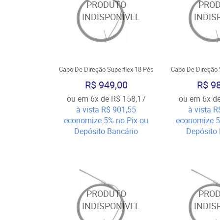
Cabo De Direção Superflex 18 Pés
Cabo De Direção 
R$ 949,00
R$ 9
ou em
6x
de
R$ 158,17
ou em
6x
d
à vista
R$ 901,55
à vista
R
economize
5%
no Pix ou
economize
Depósito Bancário
Depósito 