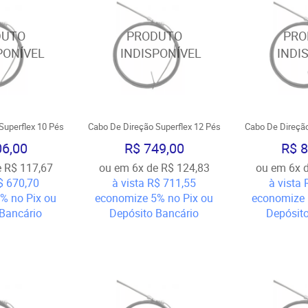
Superflex 10 Pés
Cabo De Direção Superflex 12 Pés
Cabo De Direção
06,00
R$ 749,00
R$ 8
e
R$ 117,67
ou em
6x
de
R$ 124,83
ou em
6x
$ 670,70
à vista
R$ 711,55
à vista
5%
no Pix ou
economize
5%
no Pix ou
economize
Bancário
Depósito Bancário
Depósit