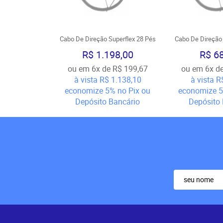
Cabo De Direção Superflex 28 Pés
Cabo De Direção 
R$ 1.198,00
R$ 6
ou em
6x
de
R$ 199,67
ou em
6x
d
à vista
R$ 1.138,10
à vista
R
economize
5%
no Pix ou
economize
Depósito Bancário
Depósito 