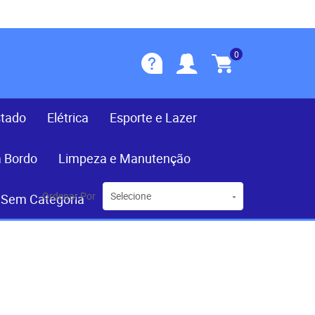
0
stado
Elétrica
Esporte e Lazer
a Bordo
Limpeza e Manutenção
Ordenar Por
Selecione
Sem Categoria