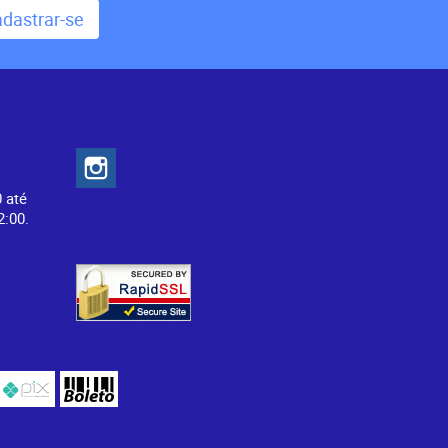
dastrar-se
Redes Sociais
0 até
2:00.
Segurança