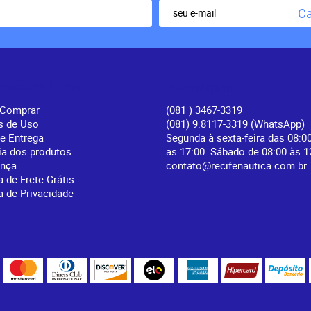
Ca
rmações Úteis
Atendimento
Comprar
(081
) 3467-3319
s de Uso
(081) 9.8117-3319
(WhatsApp)
 e Entrega
Segunda à sexta-feira das 08:0
ia dos produtos
as 17:00. Sábado de 08:00 às 1
ança
contato@recifenautica.com.br
a de Frete Grátis
ca de Privacidade