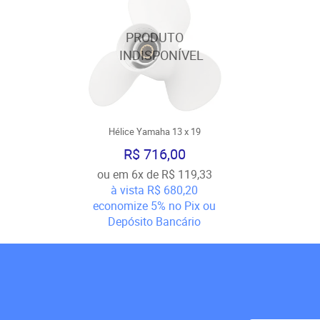
Hélice Yamaha 13 x 19
R$ 716,00
ou em
6x
de
R$ 119,33
à vista
R$ 680,20
economize
5%
no Pix ou
Depósito Bancário