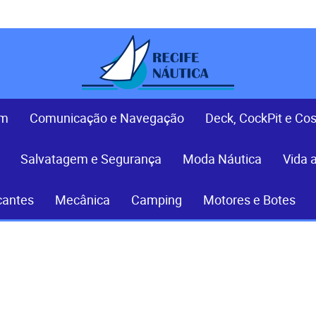
em
Comunicação e Navegação
Deck, CockPit e Co
Salvatagem e Segurança
Moda Náutica
Vida 
cantes
Mecânica
Camping
Motores e Botes