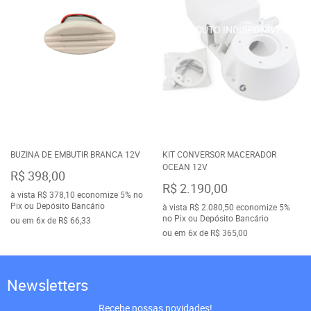
BUZINA DE EMBUTIR BRANCA 12V
KIT CONVERSOR MACERADOR
OCEAN 12V
R$ 398,00
R$ 2.190,00
à vista
R$ 378,10
economize
5%
no
Pix ou Depósito Bancário
à vista
R$ 2.080,50
economize
5%
no Pix ou Depósito Bancário
ou em
6x
de
R$ 66,33
ou em
6x
de
R$ 365,00
Newsletters
Recebe nossas novidades!