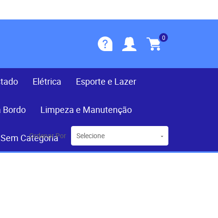
0
stado
Elétrica
Esporte e Lazer
a Bordo
Limpeza e Manutenção
Ordenar Por
Selecione
Sem Categoria