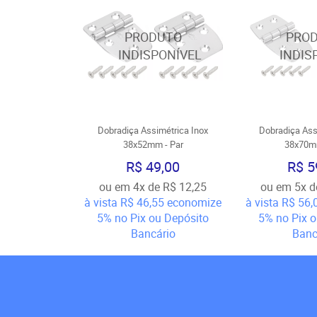
Dobradiça Assimétrica Inox
Dobradiça Ass
38x52mm - Par
38x70mm
R$ 49,00
R$ 5
ou em
4x
de
R$ 12,25
ou em
5x
d
à vista
R$ 46,55
economize
à vista
R$ 56,
5%
no Pix ou Depósito
5%
no Pix 
Bancário
Banc