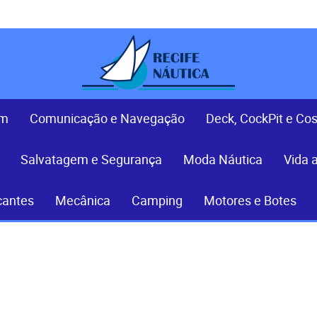
em
Comunicação e Navegação
Deck, CockPit e Co
Salvatagem e Segurança
Moda Náutica
Vida 
cantes
Mecânica
Camping
Motores e Botes