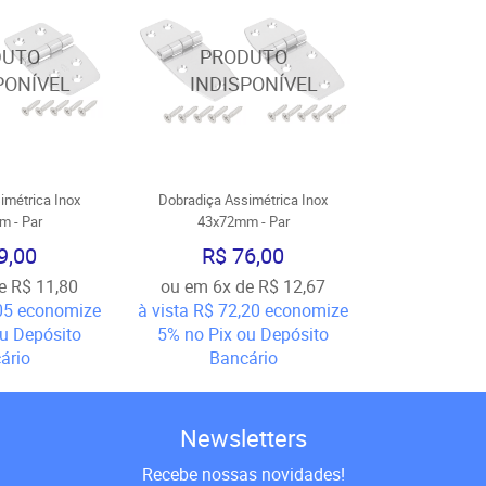
imétrica Inox
Dobradiça Assimétrica Inox
 - Par
43x72mm - Par
9,00
R$ 76,00
e
R$ 11,80
ou em
6x
de
R$ 12,67
05
economize
à vista
R$ 72,20
economize
ou Depósito
5%
no Pix ou Depósito
ário
Bancário
Newsletters
Recebe nossas novidades!