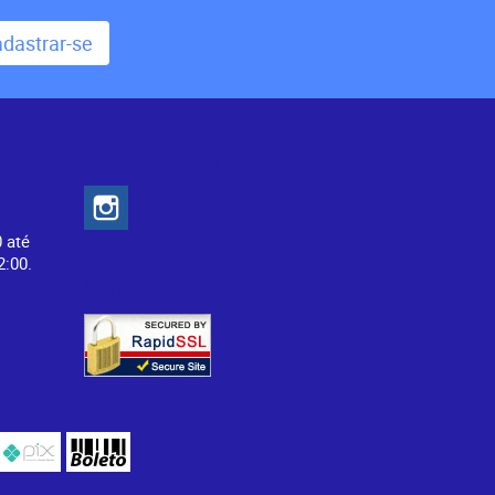
dastrar-se
Redes Sociais
0 até
2:00.
Segurança