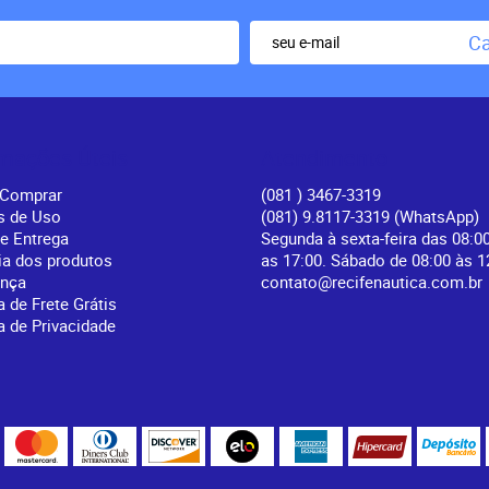
Ca
rmações Úteis
Atendimento
Comprar
(081
) 3467-3319
s de Uso
(081) 9.8117-3319
(WhatsApp)
 e Entrega
Segunda à sexta-feira das 08:0
ia dos produtos
as 17:00. Sábado de 08:00 às 1
ança
contato@recifenautica.com.br
a de Frete Grátis
ca de Privacidade