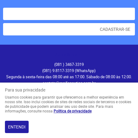
CADASTRAR-SE
Atendimento
(081
) 3467-3319
(081) 9.8117-3319
(WhatsApp)
Segunda à sexta-feira das 08:00 até as 17:00. Sábado de 08:00 às 12:00.
contato@recifenautica.com.br
Para sua privacidade
Endereço
Usamos cookies para garantir que oferecemos a melhor experiência em
nosso site. Isso inclui cookies de sites de redes sociais de terceiros e cookies
Avenida Herculano Bandeira, 476
-
Pina, Recife
-
PE
de publicidade que podem analisar seu uso deste site. Para mais
CEP: 51110-131
informações, consulte nossa
Política de privacidade
.
ENTENDI
LOJA VIRTUAL CRIADA POR