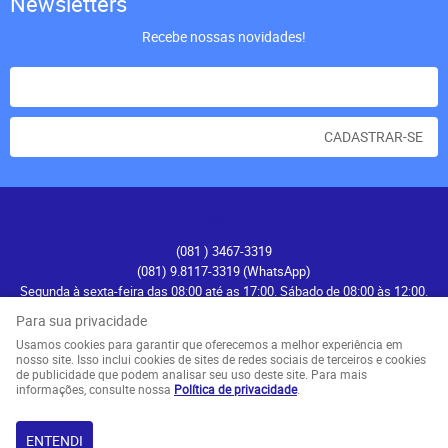
Newsletters
Recebe nossas novidades!
CADASTRAR-SE
Atendimento
(081
) 3467-3319
(081) 9.8117-3319
(WhatsApp)
Segunda à sexta-feira das 08:00 até as 17:00. Sábado de 08:00 às 12:00.
contato@recifenautica.com.br
Para sua privacidade
Usamos cookies para garantir que oferecemos a melhor experiência em
Endereço
nosso site. Isso inclui cookies de sites de redes sociais de terceiros e cookies
de publicidade que podem analisar seu uso deste site. Para mais
Avenida Herculano Bandeira, 476
-
Pina, Recife
-
PE
informações, consulte nossa
Política de privacidade
.
CEP: 51110-131
ENTENDI