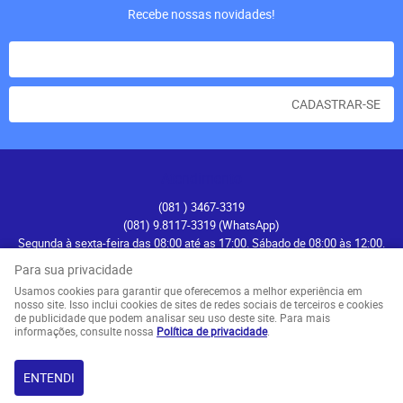
Recebe nossas novidades!
CADASTRAR-SE
Atendimento
(081
) 3467-3319
(081) 9.8117-3319
(WhatsApp)
Segunda à sexta-feira das 08:00 até as 17:00. Sábado de 08:00 às 12:00.
contato@recifenautica.com.br
Para sua privacidade
Usamos cookies para garantir que oferecemos a melhor experiência em
Endereço
nosso site. Isso inclui cookies de sites de redes sociais de terceiros e cookies
de publicidade que podem analisar seu uso deste site. Para mais
Avenida Herculano Bandeira, 476
-
Pina, Recife
-
PE
informações, consulte nossa
Política de privacidade
.
CEP: 51110-131
ENTENDI
LOJA VIRTUAL CRIADA POR