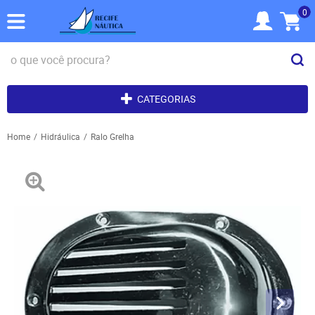
0
CATEGORIAS
Home
Hidráulica
Ralo Grelha