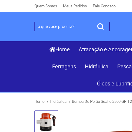
Quem Somos
Meus Pedidos
Fale Conosco
Home
Atracação e Ancorag
Ferragens
Hidráulica
Pesca
Óleos e Lubrifi
Home
Hidráulica
Bomba De Porão Seaflo 3500 GPH 