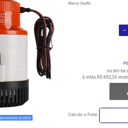
Marca:
Seaflo
P
ou em
6x
à vista
R$ 692,55
econ
Calcule o Frete:
Recomendar produto