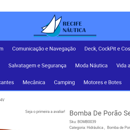
em
Comunicação e Navegação
Deck, CockPit e Co
Salvatagem e Segurança
Moda Náutica
Vida 
cantes
Mecânica
Camping
Motores e Botes
24V
Bomba De Porão Se
Seja o primeira a avaliar!
Sku:
BOMB0039
Categoria:
Hidráulica
Bomba de Po