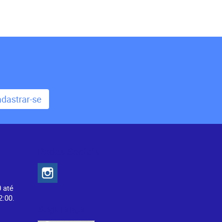
dastrar-se
Redes Sociais
0 até
2:00.
Segurança