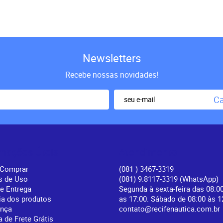
Newsletters
Recebe nossas novidades!
Ca
rmações Úteis
Atendimento
Comprar
(081
) 3467-3319
s de Uso
(081) 9.8117-3319
(WhatsApp)
 e Entrega
Segunda à sexta-feira das 08:0
ia dos produtos
as 17:00. Sábado de 08:00 às 1
ança
contato@recifenautica.com.br
a de Frete Grátis