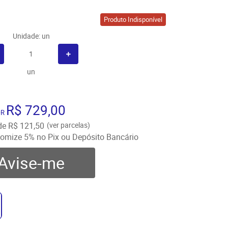
Produto Indisponível
Unidade: un
un
R$ 729,00
OR
de
R$ 121,50
(ver parcelas)
omize
5%
no Pix ou Depósito Bancário
Avise-me