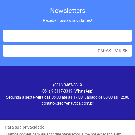
Newsletters
Recebe nossas novidades!
CADASTRAR-SE
Atendimento
(081
) 3467-3319
(081) 9.8117-3319
(WhatsApp)
Segunda à sexta-feira das 08:00 até as 17:00. Sábado de 08:00 às 12:00.
contato@recifenautica.com.br
Endereço
Avenida Herculano Bandeira, 476
-
Pina, Recife
-
PE
Para sua privacidade
CEP: 51110-131
Usamos cookies para garantir que oferecemos a melhor experiência em