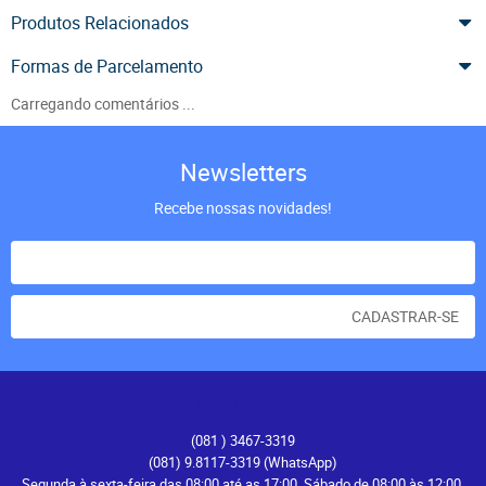
Produtos Relacionados
Formas de Parcelamento
Carregando comentários ...
Newsletters
Recebe nossas novidades!
CADASTRAR-SE
Atendimento
(081
) 3467-3319
(081) 9.8117-3319
(WhatsApp)
Segunda à sexta-feira das 08:00 até as 17:00. Sábado de 08:00 às 12:00.