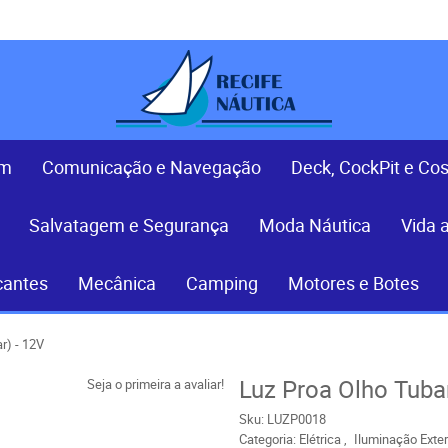
em
Comunicação e Navegação
Deck, CockPit e Co
Salvatagem e Segurança
Moda Náutica
Vida 
cantes
Mecânica
Camping
Motores e Botes
r) - 12V
Luz Proa Olho Tuba
Seja o primeira a avaliar!
Sku:
LUZP0018
Categoria:
Elétrica
Iluminação Exte