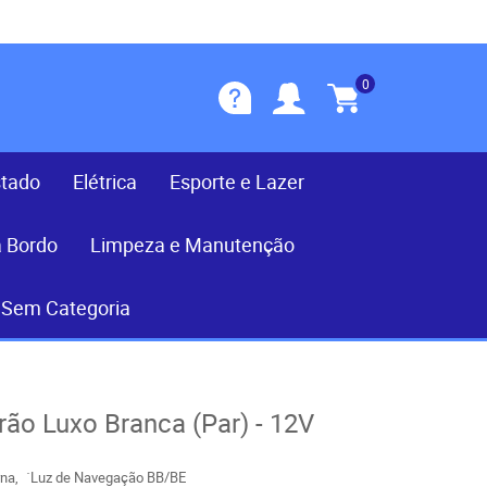
0
stado
Elétrica
Esporte e Lazer
a Bordo
Limpeza e Manutenção
Sem Categoria
rão Luxo Branca (Par) - 12V
rna
´Luz de Navegação BB/BE