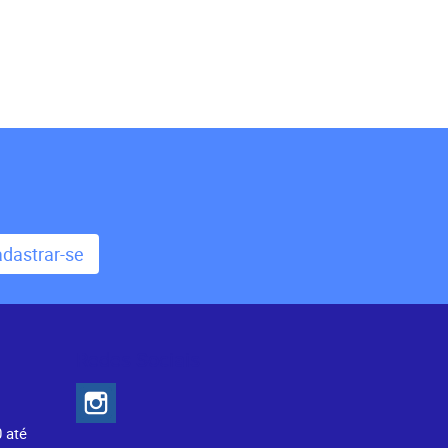
dastrar-se
Redes Sociais
0 até