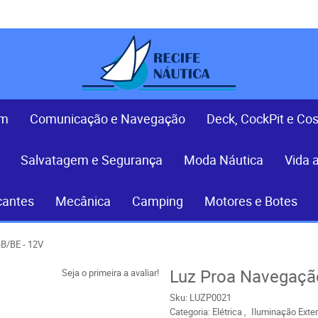
em
Comunicação e Navegação
Deck, CockPit e Co
Salvatagem e Segurança
Moda Náutica
Vida 
cantes
Mecânica
Camping
Motores e Botes
BB/BE - 12V
Luz Proa Navegação
Seja o primeira a avaliar!
Sku:
LUZP0021
Categoria:
Elétrica
Iluminação Exte