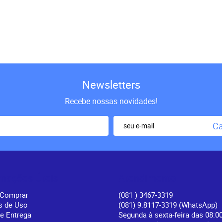
Newsletters
Recebe nossas novidades!
Ca
rmações Úteis
Atendimento
Comprar
(081
) 3467-3319
s de Uso
(081) 9.8117-3319
(WhatsApp)
 e Entrega
Segunda à sexta-feira das 08:0