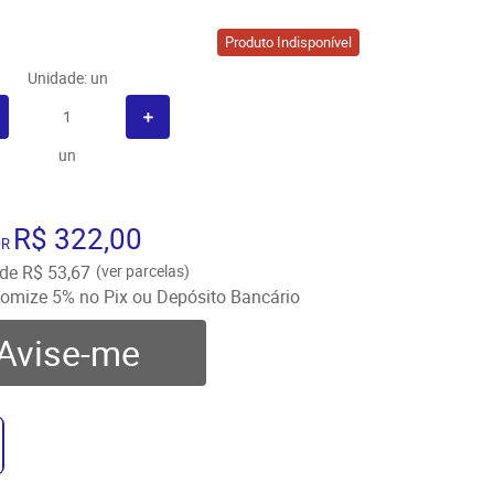
Produto Indisponível
Unidade: un
un
R$ 322,00
OR
de
R$ 53,67
(ver parcelas)
omize
5%
no Pix ou Depósito Bancário
Avise-me