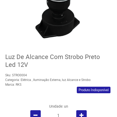
Luz De Alcance Com Strobo Preto
Led 12V
Sku:
STRO0004
Categoria:
Elétrica
,
Iluminação Externa
,
luz Alcance e Strobo
Marca:
RKS
Produto Indisponível
Unidade: un