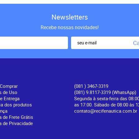
Newsletters
Recebe nossas novidades!
Ca
rmações Úteis
Atendimento
Comprar
(081
) 3467-3319
s de Uso
(081) 9.8117-3319
(WhatsApp)
 e Entrega
Segunda à sexta-feira das 08:0
ia dos produtos
as 17:00. Sábado de 08:00 às 1
ança
contato@recifenautica.com.br
a de Frete Grátis
ca de Privacidade