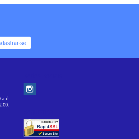
dastrar-se
Redes Sociais
0 até
2:00.
Segurança