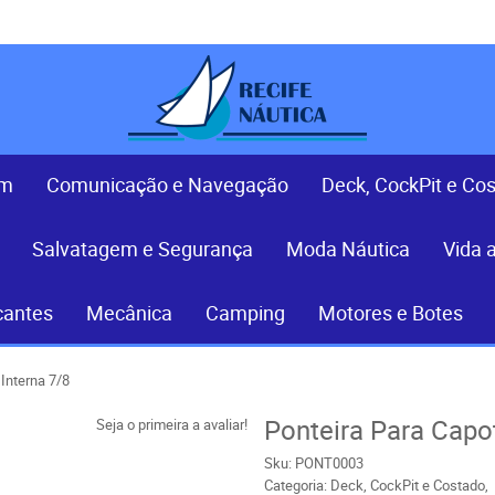
em
Comunicação e Navegação
Deck, CockPit e Co
Salvatagem e Segurança
Moda Náutica
Vida 
cantes
Mecânica
Camping
Motores e Botes
Interna 7/8
Ponteira Para Capot
Seja o primeira a avaliar!
Sku:
PONT0003
Categoria:
Deck, CockPit e Costado