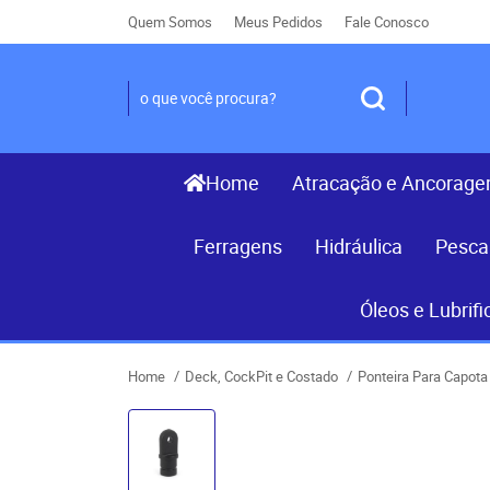
Quem Somos
Meus Pedidos
Fale Conosco
Home
Atracação e Ancorag
Ferragens
Hidráulica
Pesca
Óleos e Lubrifi
Home
Deck, CockPit e Costado
Ponteira Para Capota 