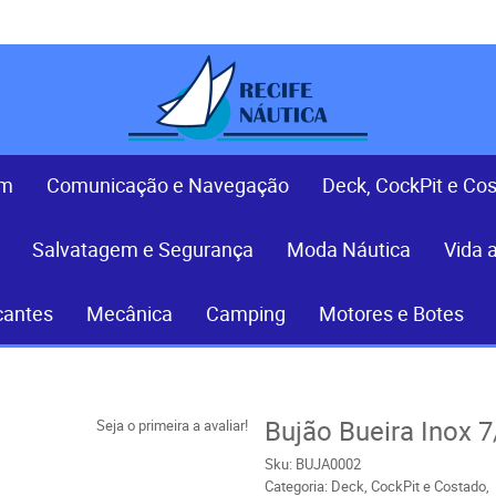
em
Comunicação e Navegação
Deck, CockPit e Co
Salvatagem e Segurança
Moda Náutica
Vida 
cantes
Mecânica
Camping
Motores e Botes
Bujão Bueira Inox 7
Seja o primeira a avaliar!
Sku:
BUJA0002
Categoria:
Deck, CockPit e Costado