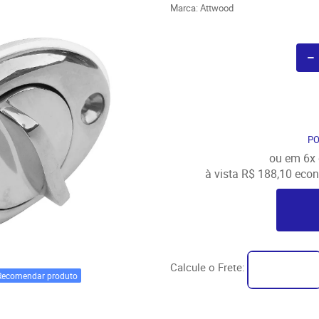
Marca:
Attwood
P
ou em
6x
à vista
R$ 188,10
econ
Calcule o Frete:
Recomendar produto