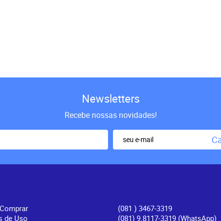
Newsletters
Recebe nossas novidades!
Ca
rmações Úteis
Atendimento
Comprar
(081
) 3467-3319
s de Uso
(081) 9.8117-3319
(WhatsApp)