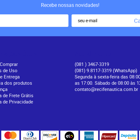
Recebe nossas novidades!
Ca
rmações Úteis
Atendimento
Comprar
(081
) 3467-3319
s de Uso
(081) 9.8117-3319
(WhatsApp)
 e Entrega
Segunda à sexta-feira das 08:0
ia dos produtos
as 17:00. Sábado de 08:00 às 1
ança
contato@recifenautica.com.br
a de Frete Grátis
ca de Privacidade