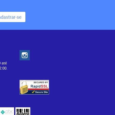
dastrar-se
Redes Sociais
0 até
2:00.
Segurança