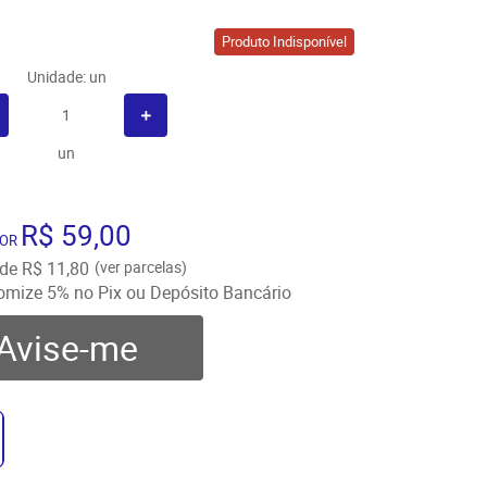
Produto Indisponível
Unidade: un
un
R$ 59,00
OR
de
R$ 11,80
(ver parcelas)
omize
5%
no Pix ou Depósito Bancário
Avise-me