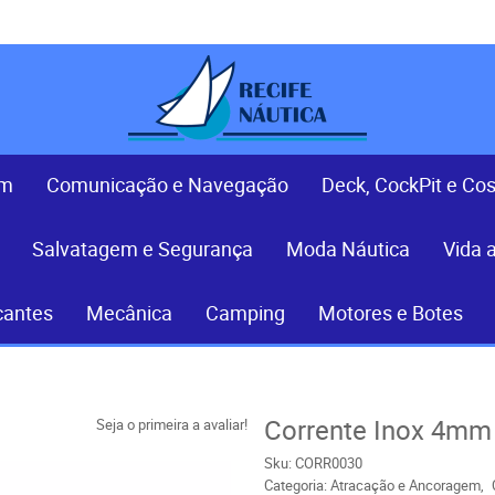
em
Comunicação e Navegação
Deck, CockPit e Co
Salvatagem e Segurança
Moda Náutica
Vida 
cantes
Mecânica
Camping
Motores e Botes
Corrente Inox 4mm
Seja o primeira a avaliar!
Sku:
CORR0030
Categoria:
Atracação e Ancoragem