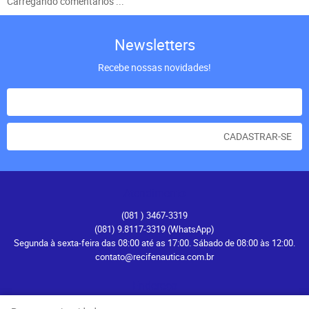
Carregando comentários ...
Newsletters
Recebe nossas novidades!
CADASTRAR-SE
Atendimento
(081
) 3467-3319
(081) 9.8117-3319
(WhatsApp)
Segunda à sexta-feira das 08:00 até as 17:00. Sábado de 08:00 às 12:00.
contato@recifenautica.com.br
Endereço
Avenida Herculano Bandeira, 476
-
Pina, Recife
-
PE